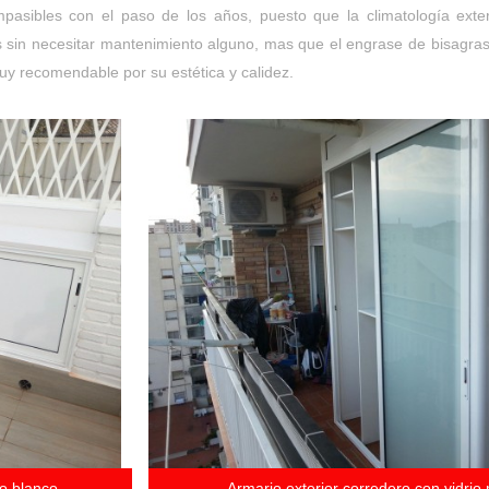
mpasibles con el paso de los años, puesto que la climatología ext
os sin necesitar mantenimiento alguno, mas que el engrase de bisagras
uy recomendable por su estética y calidez.
do blanco
Armario exterior corredero con vidri