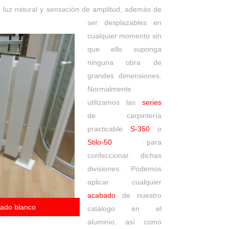
 luz natural y sensación de amplitud, además de
ser desplazables en
cualquier momento sin
que ello suponga
ninguna obra de
grandes dimensiones.
Normalmente
utilizamos las
series
de carpintería
practicable
S-350
o
Stilo-50
para
confeccionar dichas
divisiones. Podemos
aplicar cualquier
acabado
de nuestro
acado blanco
catálogo en el
aluminio, así como