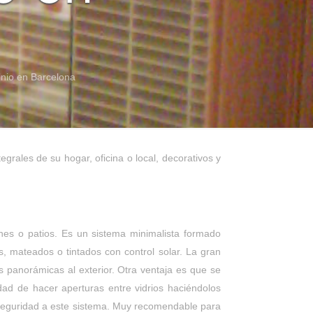
inio en Barcelona
grales de su hogar, oficina o local, decorativos y
ones o patios. Es un sistema minimalista formado
s, mateados o tintados con control solar. La gran
tas panorámicas al exterior. Otra ventaja es que se
dad de hacer aperturas entre vidrios haciéndolos
e seguridad a este sistema. Muy recomendable para