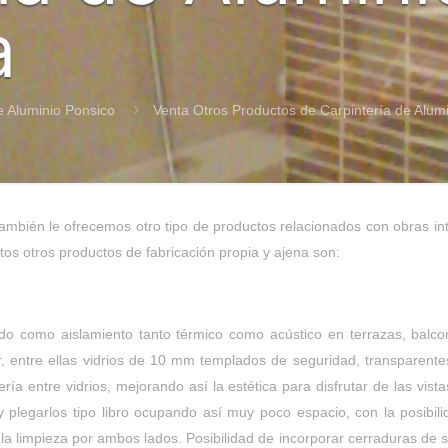
a
e Aluminio Ponsico
Venta Otros Productos de Carpintería de Alum
mbién le ofrecemos otro tipo de productos relacionados con obras inte
os otros productos de fabricación propia y ajena son:
ado como aislamiento tanto térmico como acústico en terrazas, balc
r, entre ellas vidrios de 10 mm templados de seguridad, transparente
ría entre vidrios, mejorando así la estética para disfrutar de las vis
y plegarlos tipo libro ocupando así muy poco espacio, con la posibili
ra la limpieza por ambos lados. Posibilidad de incorporar cerraduras d