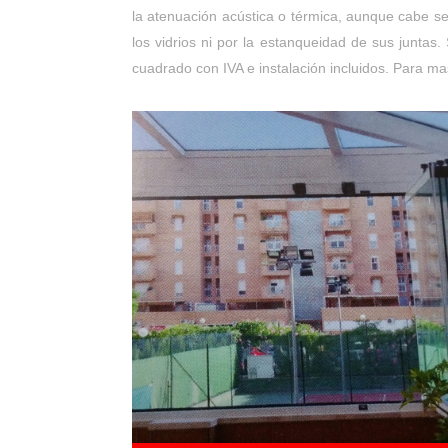
la atenuación acústica o térmica, aunque cabe se
los vidrios ni por la estanqueidad de sus junta
cuadrado con IVA e instalación incluidos. Para ma