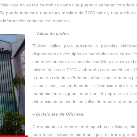
ñalar que no es tan hermético como una puerta o ventana corredera o 
s. Se puede fabricar a una altura máxima de 3200 mms y una anchura 
s información contacte con nosotros.
– Vallas de jardín:
Típicas vallas para terrenos o parcelas elabora
disponemos de dos tipos de materiales para cercar co
con tubos huecos de cualquier medida y a gusto del c
mismo. Vallas de P.V.C. elaboradas con paneles de
a nuestros clientes. Podemos añadir mas o menos pe
a cada caso, pudiendo variar la distancia entre los
mantenimiento alguno, mas que el engrase de bisa
diferenciándose así de las vallas de madera que nec
– Divisiones de Oficinas:
Cerramientos interiores en despachos u oficinas, el
para hacer divisiones sin tener que recurrir a pared