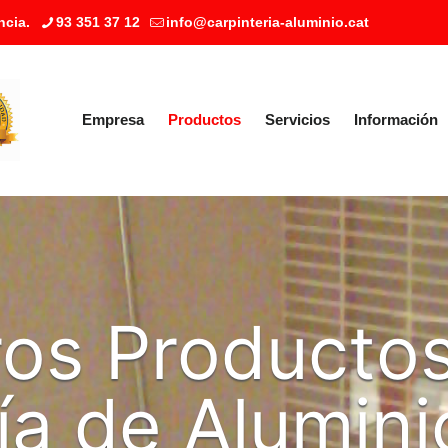
ncia.
93 351 37 12
info@carpinteria-aluminio.cat
Empresa
Productos
Servicios
Información
ros Producto
ía de Alumini