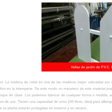
Vallas de jardín de P.V.C.
rior. La madera de roble es una de las maderas mejor valoradas por s
 años en la intemperie. De este modo un macetero de este material p
r toque de clase. Los podemos fabricar de cualquier forma o medida, a
ños de uso. Tienen una capacidad de unos 100 litros, ideal para alber
e su planta estarán protegidas en invierno y en verano.