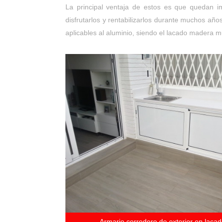
La principal ventaja de estos es que quedan i
disfrutarlos y rentabilizarlos durante muchos añ
aplicables al aluminio, siendo el lacado madera m
Armario corredero de exterior en laca