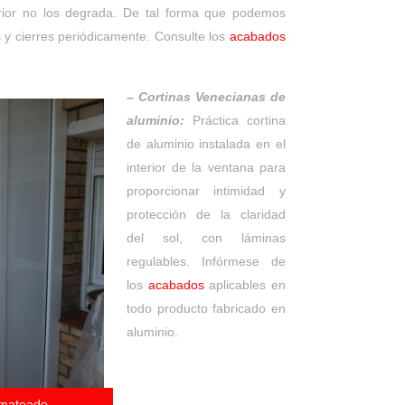
erior no los degrada. De tal forma que podemos
 y cierres periódicamente. Consulte los
acabados
– Cortinas Venecianas de
aluminio:
Práctica cortina
de aluminio instalada en el
interior de la ventana para
proporcionar intimidad y
protección de la claridad
del sol, con láminas
regulables. Infórmese de
los
acabados
aplicables en
todo producto fabricado en
aluminio.
o mateado