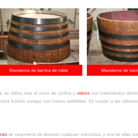
Maceteros de barrica de roble
Maceteros de barri
e se utiliza mas el muro de cortina y
vidrios
con tratamientos térmi
misma función aunque con menos visibilidad. En cuanto a las celosía
ries
de carpintería de aluminio cualquier estructura, y una de ellas son