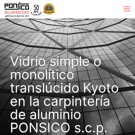
Vidrio simple o
monolítico
translúcido Kyoto
en la carpintería
de aluminio
PONSICO s.c.p.