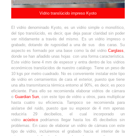
Vidrio translúcido impreso Kyoto
El vidrio denominado Kyoto, es un vidrio simple o monolítico,
del tipo translúcido, es decir, que deja pasar claridad sin poder
ver nítidamente a través del mismo. Es un vidrio impreso o
grabado, dotando de rugosidad a una de sus dos caras. Su
aspecto es formado por una base como la del vidrio
Carglass
,
donde se han añadido unas hojas con una forma característica.
Este vidrio tiene 4 mm de espesor y entra dentro de los vidrios
económicos translúcidos de nuestro catálogo. Tiene un peso de
10 kgs por metro cuadrado. No es conveniente instalar este tipo
de vidrio en cerramientos de cara el exterior, puesto que tiene
una alta transmitancia térmica entorno al 90%, es decir, es poco
eficiente. Para ello se recomienda elaborar vidrios de cámara
o
Guardian Sun
, con este tipo de vidrio u otros, para multiplicar
hasta cuatro su eficiencia. Tampoco se recomienda para
aislarse del ruido, puesto que su espesor de 4 mm apenas
reduciría 29 decibelios, el cual incorporado un
vidrio
acústico
podríamos llegar hasta los 45 decibelios sin
problemas. En caso de elaborar un vidrio de cámara con este
tipo de vidrio, incluiremos el grabado hacia el interior de la