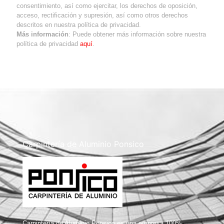
consentimiento, así como ejercitar, los derechos de oposición,
acceso, rectificación y supresión, así como otros derechos
descritos en nuestra política de privacidad.
Más información
: Puede obtener más información sobre nuestra
política de privacidad
aquí
.
Carpintería de Aluminio Ponsico
Carpintería de Aluminio Ponsico es una empresa 100%