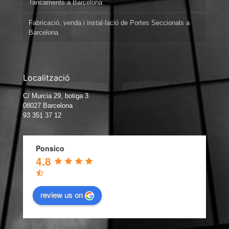
Tancaments a Barcelona
Fabricació, venda i instal·lació de Portes Seccionals a
Barcelona
Localització
C/ Murcia 29, botiga 3
08027 Barcelona
93 351 37 12
Ponsico
4.8
review us on