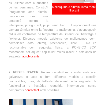
és utilitzat com a substitut
Mallorquina d’alumini lama mobil
de les persianes. Construït
lliscant
íntegrament amb alumini,
proporciona una bona
protecció contra la
intempèrie, ja sigui sol, pluja, vent, fred … Proporcionant una
càmera tèrmica entre la finestra i la mallorquina, s’aconsegueix
reduir els contrastos de temperatura de l’interior de l’habitatge a
l’exterior. Diversos models existents de mallorquines com:
corredisses (foto lateral), practicables, llibre … No és
recomanable com seguretat física, a PONSICO SCP,
recomanem per aquest cap millor reixes d’acer o persianes de
seguretat
autoblocants
.
2. REIXES D’ACER:
Reixes construïdes a mida amb acer
galvanitzat o lacat al forn, diferents models a escollir,
practicables, fixes, de ballesta, depenent de la seguretat, la
funcionalitat o l’estètica requerida, informeu-vos sense
compromís
contactant
amb nosaltres.