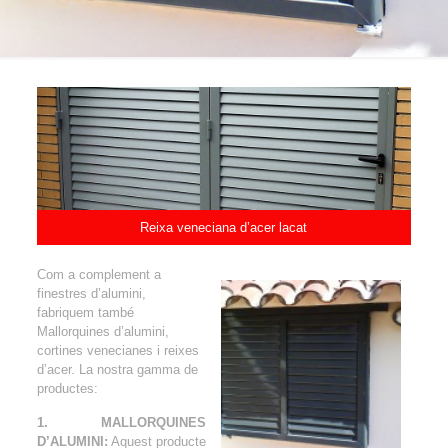
Reixa veneciana d’acer lacat
Com a complement a
finestres d’alumini,
fabriquem també
Mallorquines d’alumini,
cortines venecianes i reixes
d’acer. La nostra gamma de
productes:
1. MALLORQUINES
D’ALUMINI:
Aquest producte