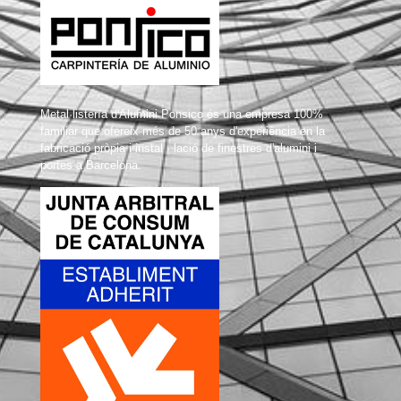
Metal·listería d'Alumini Ponsico és una empresa 100%
familiar que ofereix més de 50 anys d'experiència en la
fabricació pròpia i instal · lació de finestres d'alumini i
portes a Barcelona.