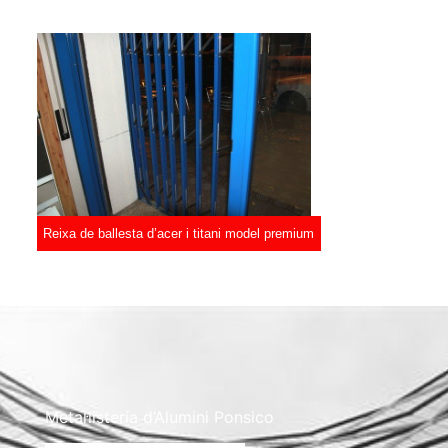
Reixa de ballesta d’acer i titani model premium
Metal·listería d’Alumini Ponsico