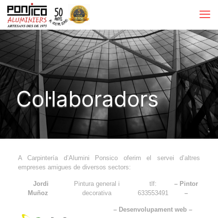
Col·laboradors
A Carpintería d’Alumini Ponsico oferim el servei d’altres
empreses amigues de diversos sectors:
Jordi
Pintura general i
tlf:
– Pintor
Muñoz
decorativa
633553491
–
– Desenvolupament web –