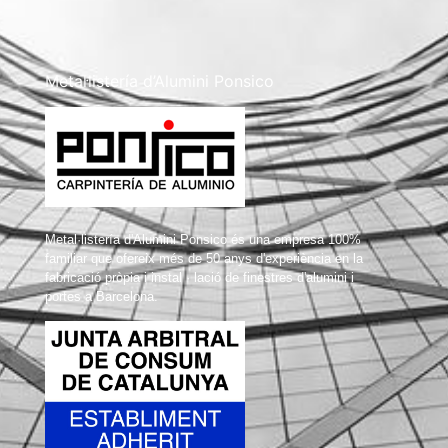
Metal·listería d’Alumini Ponsico
Metal·listería d'Alumini Ponsico és una empresa 100%
familiar que ofereix més de 50 anys d'experiència en la
fabricació pròpia i instal · lació de finestres d'alumini i
portes a Barcelona.