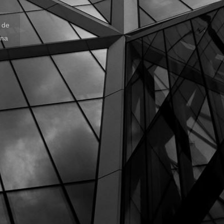
n de
ona