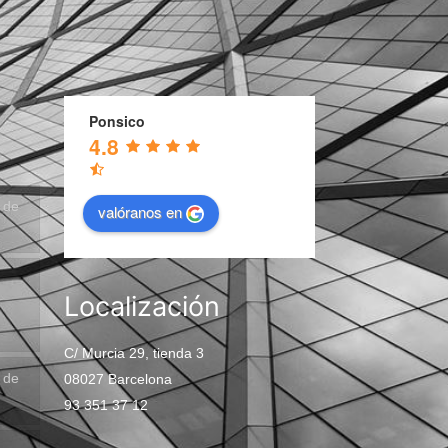
Ponsico
4.8
n de
valóranos en
Localización
C/ Murcia 29, tienda 3
n de
08027 Barcelona
93 351 37 12