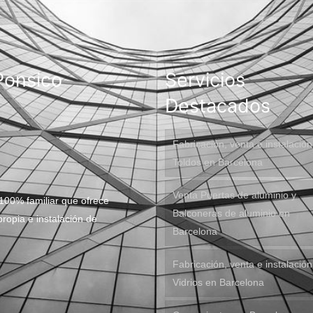
Ponsico
Servicios
Destacados
Fabricación, venta e instalació
Toldos en Barcelona
Venta Puertas de aluminio y
100% familiar que ofrece
Balconeras de aluminio en
ropia e instalación de
Barcelona
Fabricación, venta e instalació
Vidrios en Barcelona