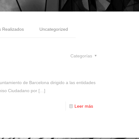
s Realizados
Uncategorized
Categorías
ntamiento de Barcelona dirigido a las entidades
miso Ciudadano por
[…]
Leer más