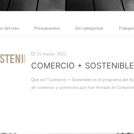
as del mes
Presupuestos
Sin categorizar
Trabajo
21 marzo, 2022
COMERCIO + SOSTENIBLE
Qué es? Comercio + Sostenible es el programa del Ayu
de comercio y comercios que han firmado el Compro