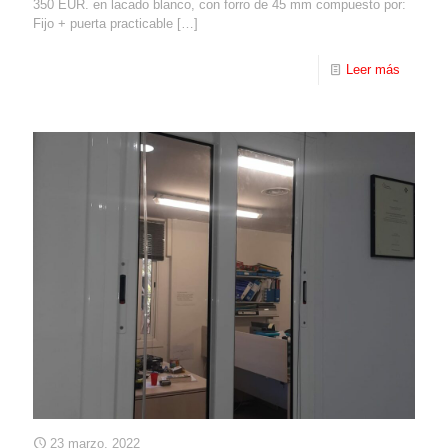
350 EUR. en lacado blanco, con forro de 45 mm compuesto por:
Fijo + puerta practicable
[…]
Leer más
23 marzo, 2022