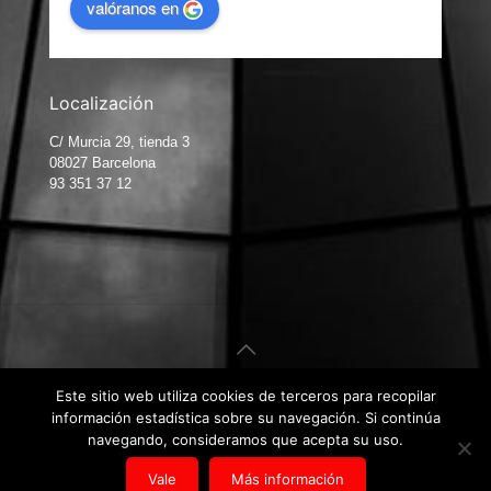
valóranos en
Localización
C/ Murcia 29, tienda 3
08027 Barcelona
93 351 37 12
Este sitio web utiliza cookies de terceros para recopilar
© Carpintería de Aluminio Barcelona. Diseño web por
Kiwop
.
información estadística sobre su navegación. Si continúa
Aviso Legal
|
Política de Privacidad
|
Política de Cookies
navegando, consideramos que acepta su uso.
Vale
Más información