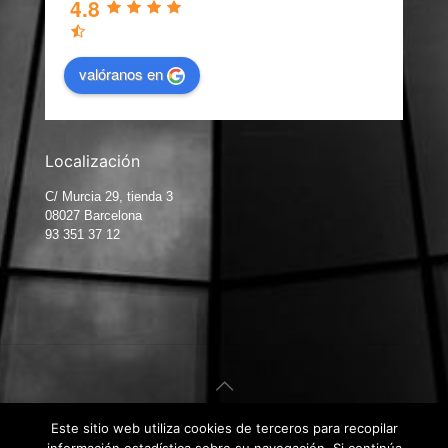
4.8
valóranos en
Localización
C/ Murcia 29, tienda 3
08027 Barcelona
93 351 37 12
Este sitio web utiliza cookies de terceros para recopilar
© Carpintería de Aluminio Barcelona. Diseño web por
Kiwop
.