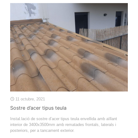
11 octubre, 2021
Sostre d’acer tipus teula
Instal.lació de sostre d’acer tipus teula envellida amb aïllant
interior de 3400x3500mm amb rematades frontals, laterals i
posteriors, per a tancament exterior.