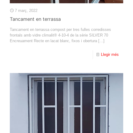
7 març, 2022
Tancament en terrassa
Tancament en terrassa compost per tres fulles corredisses
frontals amb vidre climalit® 4-10-4 de la sèrie SILVER 70
Encreuament Recte en lacat blanc, fixos i obertura
[…]
Llegir més