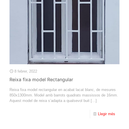
8 febrer, 2022
Reixa fixa model Rectangular
Reixa fixa model rectangular en acabat lacat blanc, de mesures
850x1300mm. Model amb barrots quadrats massissos de 16mm.
Aquest model de reixa s’adapta a qualsevol buit
[…]
Llegir més