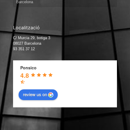
Barcelona
Localització
C/ Murcia 29, botiga 3
08027 Barcelona
93 351 37 12
Ponsico
4.8
review us on