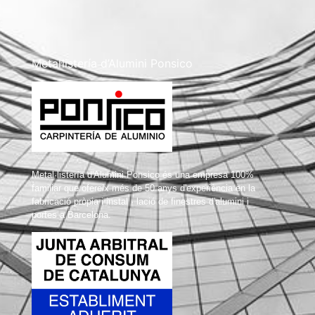
Metal·listería d’Alumini Ponsico
Metal·listería d'Alumini Ponsico és una empresa 100%
familiar que ofereix més de 50 anys d'experiència en la
fabricació pròpia i instal · lació de finestres d'alumini i
portes a Barcelona.