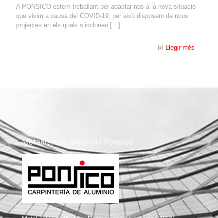
A PONSICO estem treballant per adaptar-nos a la nova situació
que vivim a causa del COVID-19, per això disposem de nous
projectes en els quals s’inclouen
[…]
Llegir més
Metal·listería d’Alumini Ponsico