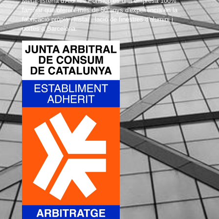
Metal·listería d'Alumini Ponsico és una empresa 100%
familiar que ofereix més de 50 anys d'experiència en la
fabricació pròpia i instal · lació de finestres d'alumini i
portes a Barcelona.