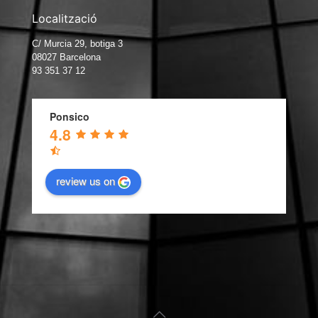
Localització
C/ Murcia 29, botiga 3
08027 Barcelona
93 351 37 12
Ponsico
4.8
review us on