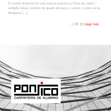
El sostre d’alumini és una solució pràctica a l’hora de cobrir i
embellir falsos sostres de quarts de bany o cuines, a més no es
desgasta
[…]
0
Llegir més
Metal·listería d’Alumini Ponsico