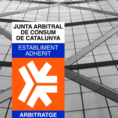
Metal·listería d'Alumini Ponsico és una empresa 100%
familiar que ofereix més de 50 anys d'experiència en la
fabricació pròpia i instal · lació de finestres d'alumini i
portes a Barcelona.