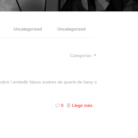
Uncategorized
Uncategorized
Categorías
cobrir i embellir falsos sostres de quarts de bany o
0
Llegir més