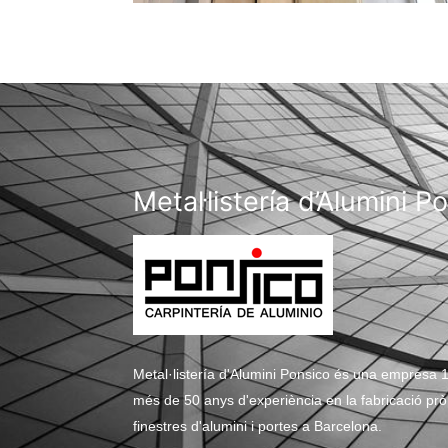
Metal·listería d’Alumini P
Metal·listería d'Alumini Ponsico és una empresa 1
més de 50 anys d'experiència en la fabricació pròpi
finestres d'alumini i portes a Barcelona.