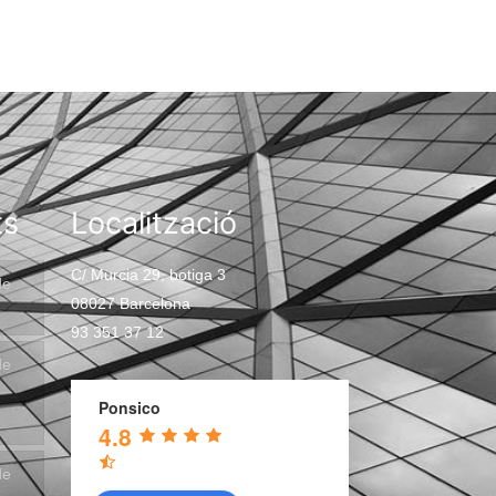
ts
Localització
C/ Murcia 29, botiga 3
de
08027 Barcelona
93 351 37 12
de
Ponsico
4.8
de