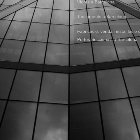
Vidres a Barcelona
Tancaments a Barcelona
Fabricació, venda i instal·lació 
Portes Seccionals a Barcelona