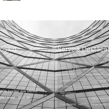
onsico
Serveis Destaca
Fabricació, venda i instal·lació 
Tendals a Barcelona
Fabricació, venda i instal·lació 
Portes i Balconeres d’alumini a
00% familiar que ofereix
Barcelona
a i instal · lació de
Fabricació, venda i instal·lació 