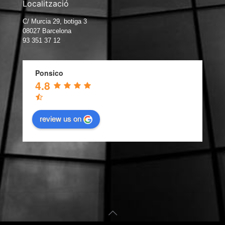
Localització
C/ Murcia 29, botiga 3
08027 Barcelona
93 351 37 12
Ponsico
4.8
review us on