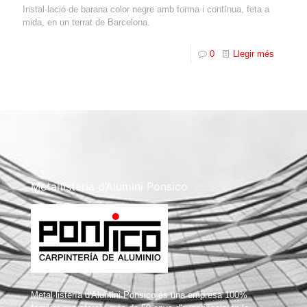
Instal·lació de barana color negre amb forma i contínua, feta a
mida, en un terrat de Barcelona.
0
Llegir més
Metal·listería d’Alumini Ponsico
Metal·listería d'Alumini Ponsico és una empresa 100%