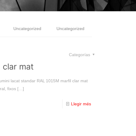
Uncategorized
Uncategorized
Categorías
 clar mat
lumini lacat standar RAL 1015M marfil clar mat
al, fixos
[…]
Llegir més