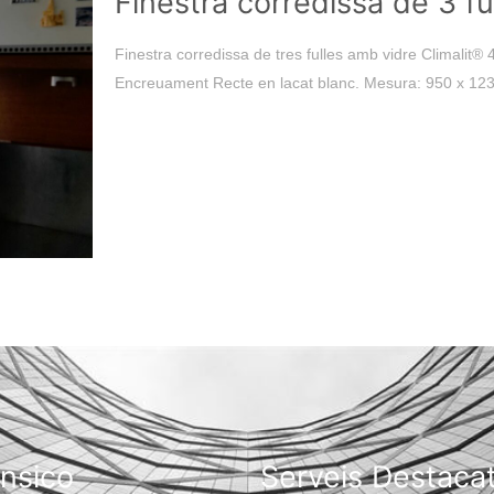
Finestra corredissa de 3 ful
Finestra corredissa de tres fulles amb vidre Climalit®
Encreuament Recte en lacat blanc. Mesura: 950 x 12
onsico
Serveis Destaca