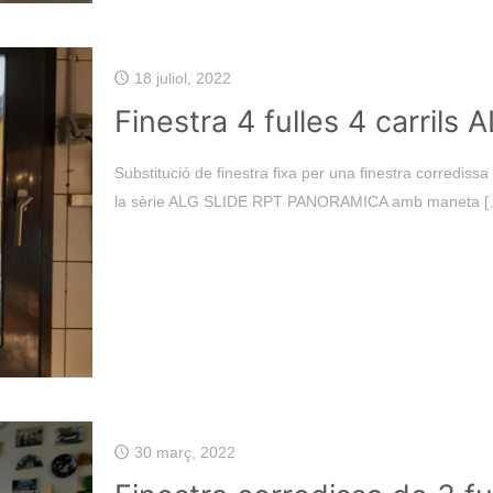
18 juliol, 2022
Finestra 4 fulles 4 carrils
Substitució de finestra fixa per una finestra corredissa
la sèrie ALG SLIDE RPT PANORAMICA amb maneta
[
30 març, 2022