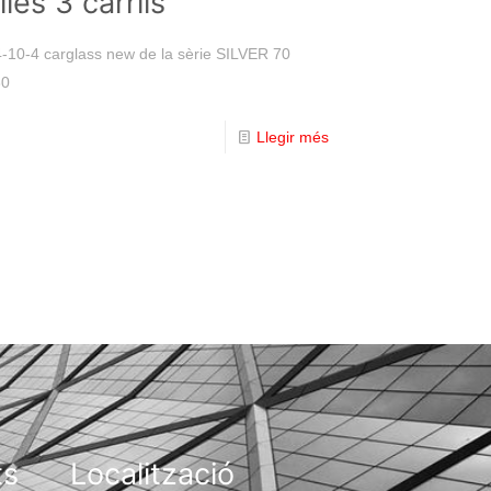
les 3 carrils
 4-10-4 carglass new de la sèrie SILVER 70
30
Llegir més
ts
Localització