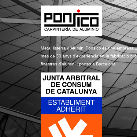
Metal·listería d'Alumini Ponsico és una empresa 1
més de 50 anys d'experiència en la fabricació pròpi
finestres d'alumini i portes a Barcelona.