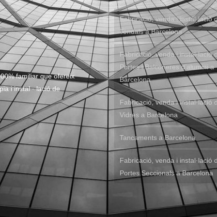
Fabricació, venda i instal·lació 
Tendals a Barcelona
Fabricació, venda i instal·lació 
Portes i Balconeres d’alumini a
00% familiar que ofereix
Barcelona
a i instal · lació de
Fabricació, venda i instal·lació 
Vidres a Barcelona
Tancaments a Barcelona
Fabricació, venda i instal·lació 
Portes Seccionals a Barcelona