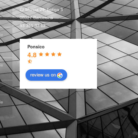
C/ Murcia 29, botiga 3
de
08027 Barcelona
93 351 37 12
de
Ponsico
4.8
de
review us on
de