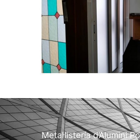
Metal·listería d’Alumini P