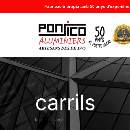
Fabricació pròpia amb 50 anys d'experiènci
carrils
Inici
carrils