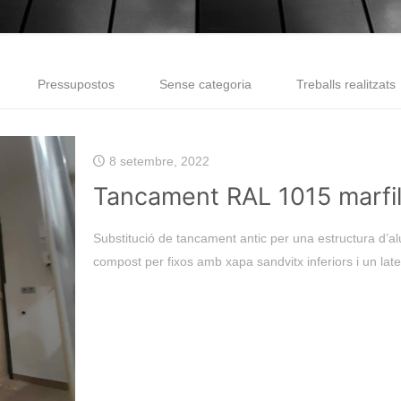
Pressupostos
Sense categoria
Treballs realitzats
8 setembre, 2022
Tancament RAL 1015 marfil
Substitució de tancament antic per una estructura d’a
compost per fixos amb xapa sandvitx inferiors i un later