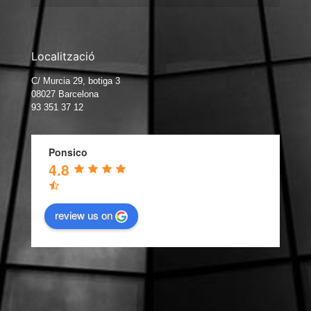
Localització
C/ Murcia 29, botiga 3
08027 Barcelona
93 351 37 12
Ponsico
4.8
review us on