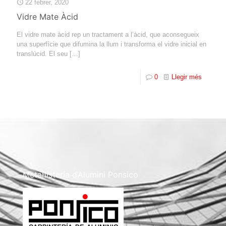
22 febrer, 2020
Vidre Mate Àcid
El vidre mate àcid rep un tractament a l’àcid, que aconsegueix
una superfície que difumina la llum i transforma el vidre inicial en
translúcid. El seu
[…]
0
Llegir més
Metal·listería d’Alumini Ponsico