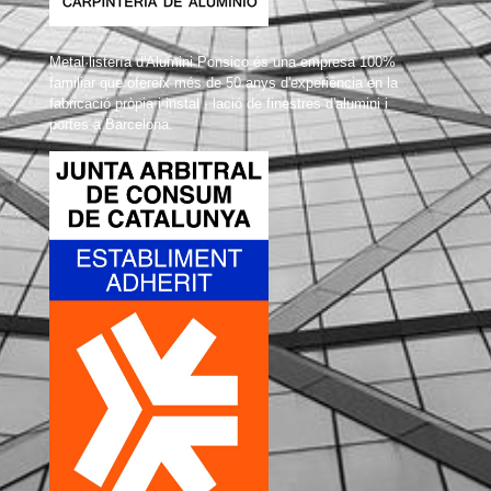
Metal·listería d'Alumini Ponsico és una empresa 100%
familiar que ofereix més de 50 anys d'experiència en la
fabricació pròpia i instal · lació de finestres d'alumini i
portes a Barcelona.