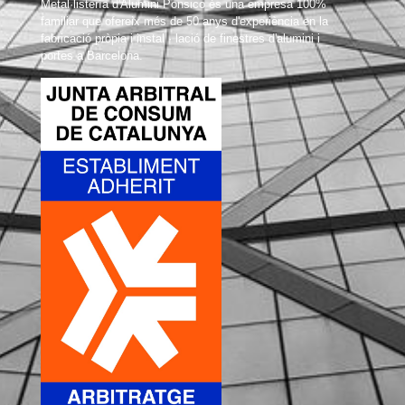
Metal·listería d'Alumini Ponsico és una empresa 100%
familiar que ofereix més de 50 anys d'experiència en la
fabricació pròpia i instal · lació de finestres d'alumini i
portes a Barcelona.