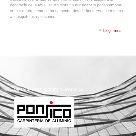
decoració de la teva llar. Aquests tipus d'acabats poden emprar-
se per a tota mena de tancaments, des de finestres i portes fins
a mosquiteres i persianes.
Llegir més
Metal·listería d’Alumini Ponsico