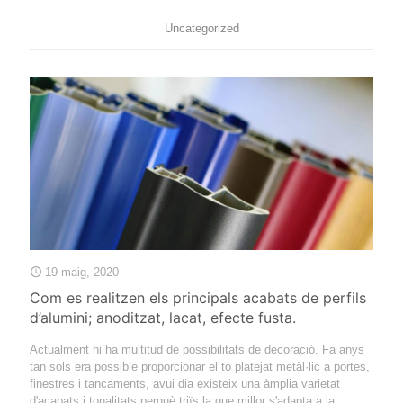
Uncategorized
19 maig, 2020
Com es realitzen els principals acabats de perfils
d’alumini; anoditzat, lacat, efecte fusta.
Actualment hi ha multitud de possibilitats de decoració. Fa anys
tan sols era possible proporcionar el to platejat metàl·lic a portes,
finestres i tancaments, avui dia existeix una àmplia varietat
d'acabats i tonalitats perquè triïs la que millor s'adapta a la