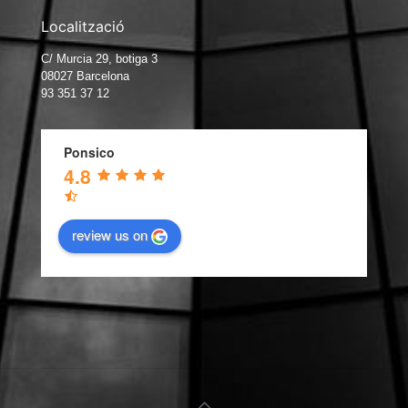
Localització
C/ Murcia 29, botiga 3
08027 Barcelona
93 351 37 12
Ponsico
4.8
review us on