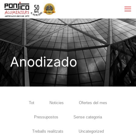
Anodizado
Tot
Noticies
Ofertes del mes
Pressupostos
Sense categoria
Treballs realitzats
Uncategorized