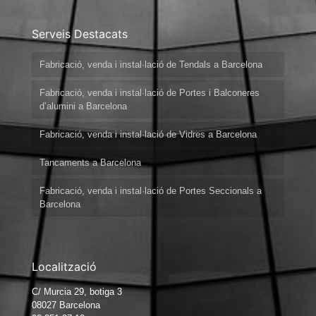
Serveis Destacats
Fabricació, venda i instal·lació de Tendals a Barcelona
Fabricació, venda i instal·lació de Portes i Balconeres
d’alumini a Barcelona
Fabricació, venda i instal·lació de Vidres a Barcelona
Tancaments a Barcelona
Fabricació, venda i instal·lació de Portes Seccionals a
Barcelona
Localització
C/ Murcia 29, botiga 3
08027 Barcelona