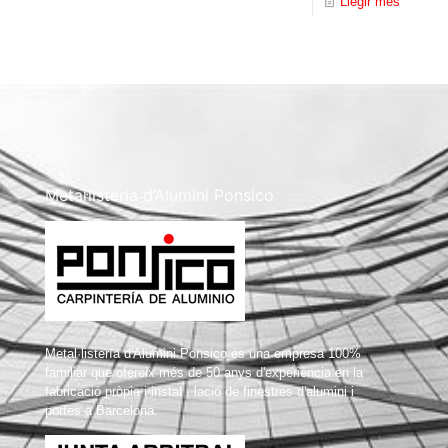
Llegir més
Metal·listería d’Alumini Ponsico
Metal·listería d'Alumini Ponsico és una empresa 100%
familiar que ofereix més de 50 anys d'experiència en la
fabricació pròpia i instal · lació de finestres d'alumini i
portes a Barcelona.