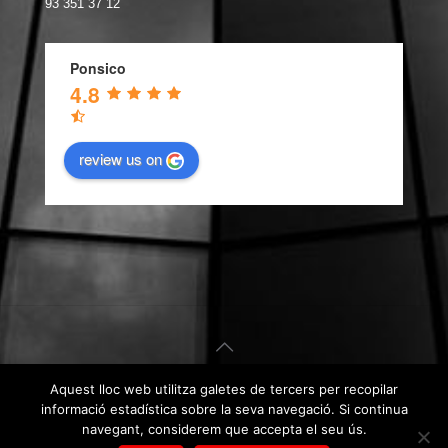
93 351 37 12
Ponsico
4.8
review us on
Aquest lloc web utilitza galetes de tercers per recopilar
© Carpintería de Aluminio Barcelona. Disseny web per
Kiwop
.
informació estadística sobre la seva navegació. Si continua
Avís Legal
|
Política de Privacitat
|
Política de Cookies
navegant, considerem que accepta el seu ús.