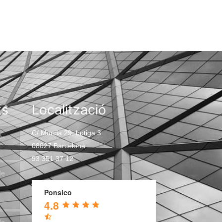
ts
Localització
C/ Murcia 29, botiga 3
de
08027 Barcelona
93 351 37 12
de
Ponsico
4.8