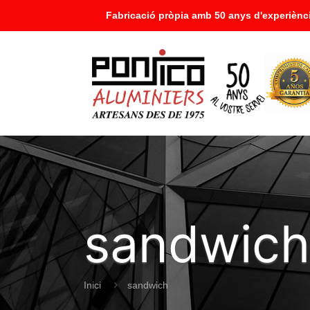
Fabricació pròpia amb 50 anys d'experiènci
sandwich
Inici
sandwich