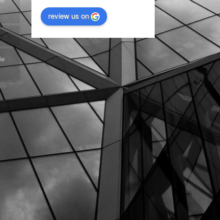
de
review us on
de