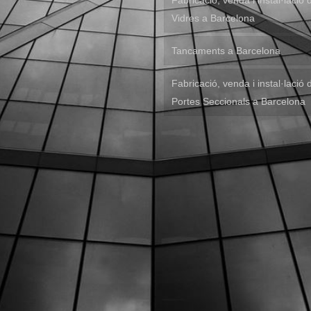
Fabricació, venda i instal·lació 
Vidres a Barcelona
Tancaments a Barcelona
Fabricació, venda i instal·lació 
Portes Seccionals a Barcelona