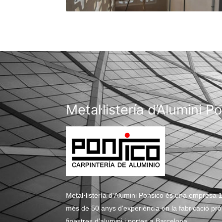
Metal·listería d’Alumini P
Metal·listería d'Alumini Ponsico és una empresa 1
més de 50 anys d'experiència en la fabricació pròpi
finestres d'alumini i portes a Barcelona.