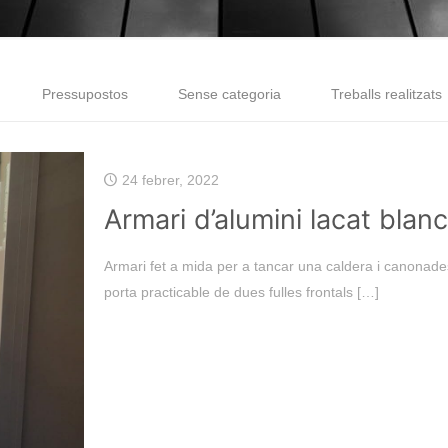
Pressupostos
Sense categoria
Treballs realitzats
24 febrer, 2022
Armari d’alumini lacat blanc
Armari fet a mida per a tancar una caldera i canonades
porta practicable de dues fulles frontals
[…]