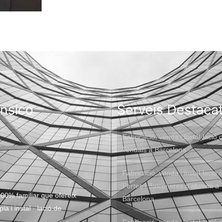
onsico
Serveis Destaca
Fabricació, venda i instal·lació 
Tendals a Barcelona
Fabricació, venda i instal·lació 
Portes i Balconeres d’alumini a
00% familiar que ofereix
Barcelona
a i instal · lació de