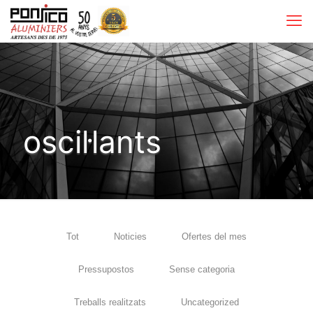
oscil·lants
Tot
Noticies
Ofertes del mes
Pressupostos
Sense categoria
Treballs realitzats
Uncategorized