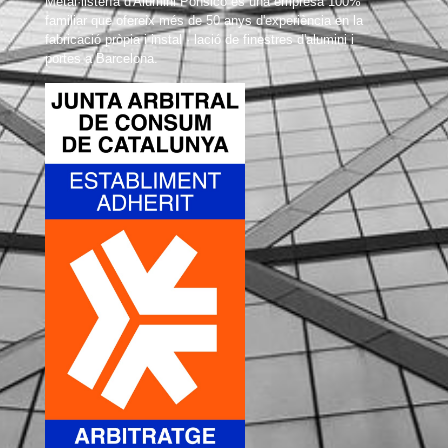
Metal·listería d'Alumini Ponsico és una empresa 100%
familiar que ofereix més de 50 anys d'experiència en la
fabricació pròpia i instal · lació de finestres d'alumini i
portes a Barcelona.