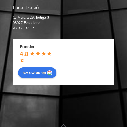
Localització
C/ Murcia 29, botiga 3
08027 Barcelona
93 351 37 12
Ponsico
4.8
review us on