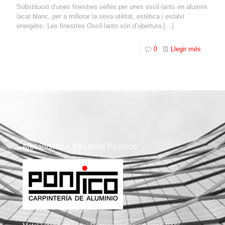
Substitució d’unes finestres velles per unes oscil·lants en alumini
lacat blanc, per a millorar la seva utilitat, estètica i estalvi
energètic. Les finestres Oscil·lants són d’obertura
[…]
0
Llegir més
Metal·listería d’Alumini Ponsico